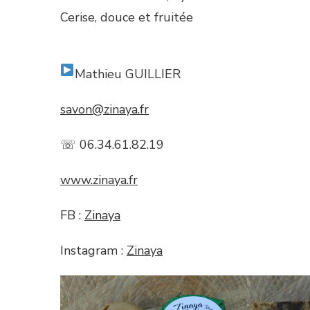
Cerise, douce et fruitée
Mathieu GUILLIER
savon@zinaya.fr
☏ 06.34.61.82.19
www.zinaya.fr
FB :
Zinaya
Instagram :
Zinaya